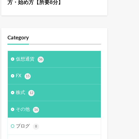
方・始め方【所要8分】
Category
仮想通貨
36
FX
15
株式
12
その他
16
ブログ
8