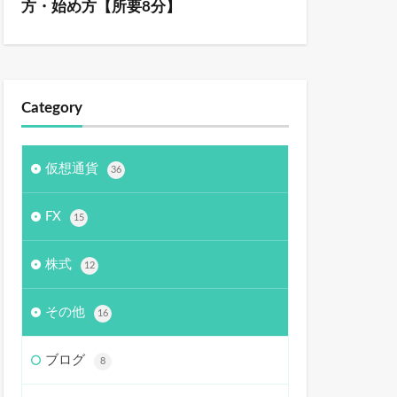
方・始め方【所要8分】
Category
仮想通貨
36
FX
15
株式
12
その他
16
ブログ
8